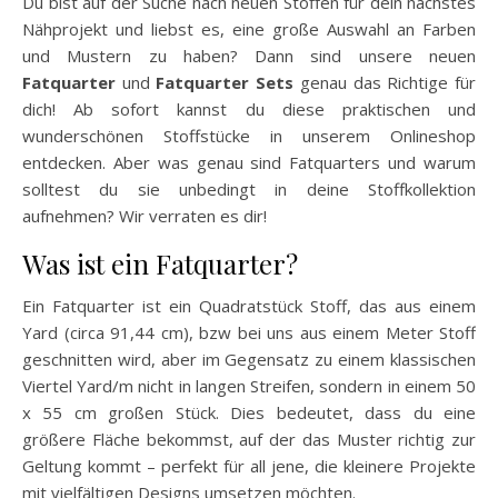
Du bist auf der Suche nach neuen Stoffen für dein nächstes
Nähprojekt und liebst es, eine große Auswahl an Farben
und Mustern zu haben? Dann sind unsere neuen
Fatquarter
und
Fatquarter Sets
genau das Richtige für
dich! Ab sofort kannst du diese praktischen und
wunderschönen Stoffstücke in unserem Onlineshop
entdecken. Aber was genau sind Fatquarters und warum
solltest du sie unbedingt in deine Stoffkollektion
aufnehmen? Wir verraten es dir!
Was ist ein Fatquarter?
Ein Fatquarter ist ein Quadratstück Stoff, das aus einem
Yard (circa 91,44 cm), bzw bei uns aus einem Meter Stoff
geschnitten wird, aber im Gegensatz zu einem klassischen
Viertel Yard/m nicht in langen Streifen, sondern in einem 50
x 55 cm großen Stück. Dies bedeutet, dass du eine
größere Fläche bekommst, auf der das Muster richtig zur
Geltung kommt – perfekt für all jene, die kleinere Projekte
mit vielfältigen Designs umsetzen möchten.